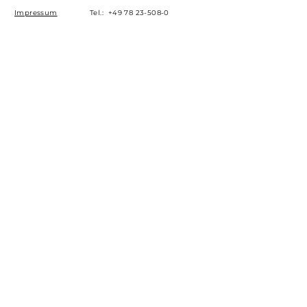
Impressum
Tel.:
+49 78 23-508-0
Datenschutz
E-Mail:
kontakt@albea.de
Karriere
New Albea Kunststofftechnik
GmbH
Am Sportplatz 6
Downloads
D-77960 Seelbach
Kontakt aufnehmen
Vorname
Nachname
E-Mail-Adresse