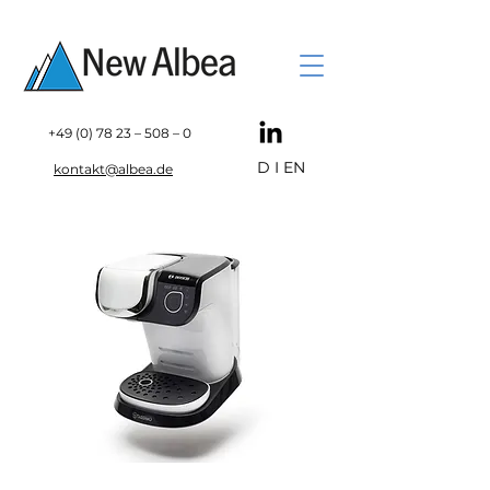
+49 (0) 78 23
– 508 – 0
D
I
EN
kontakt@albea.de