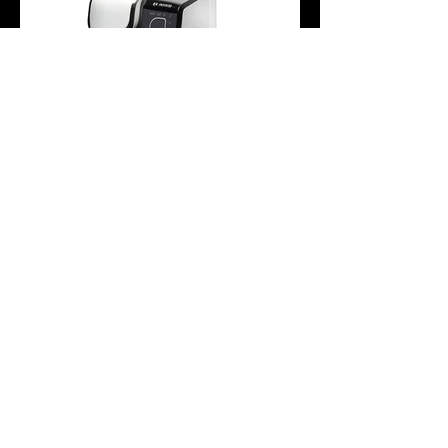
INNOVATIONSSTÄRKE
VON DER IDEE ZUR
TECHNOLOGIE
Durch Erfahrung, Kompetenz und
Innovationsstärke können viele Dinge
möglich gemacht werden - dies sind nur
einige Beispiele dafür.