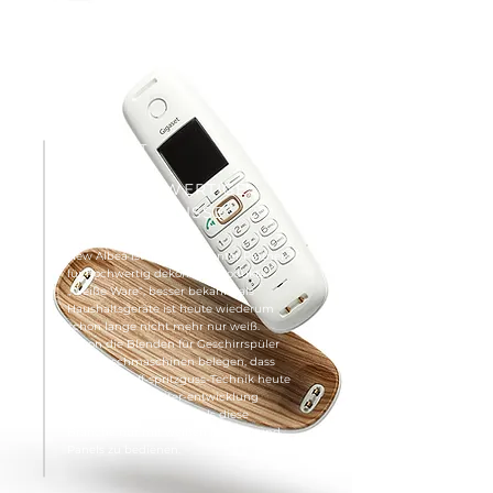
HAUSHALT
HOCHWERTIGE
ERGEBNISSE
New Albea ist Ihr kompetenter Partner
für hochwertig dekorierte Produkte.
„Weiße Ware“, besser bekannt als
Haushaltsgeräte ist heute wiederum
schon lange nicht mehr nur weiß.
Schon die Blenden für Geschirrspüler
und Waschmaschinen belegen, dass
die Kunststoff-spritzguss-Technik heute
durch stetige Weiter-entwicklung
wesentlich mehr kann, als diese
Branche nur mit weißen Fronten und
Panels zu bedienen.