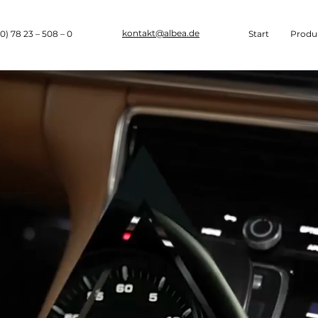
kontakt@albea.de
0) 78 23 – 508 – 0
Start
Produ