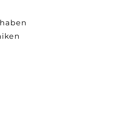
 haben
niken