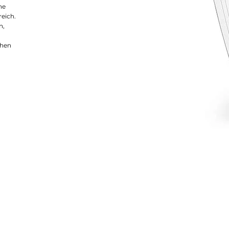
ne
eich.
n,
chen