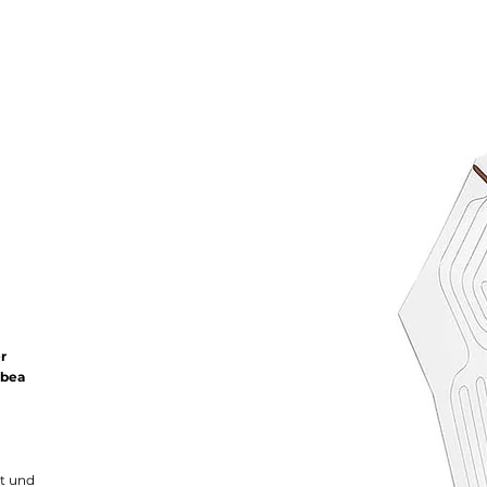
r
lbea
ät und