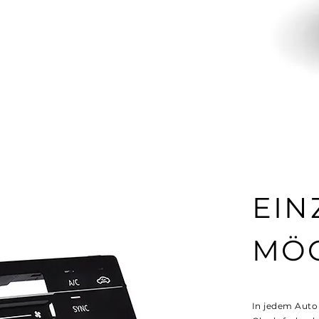
EIN
MÖG
In jedem Auto