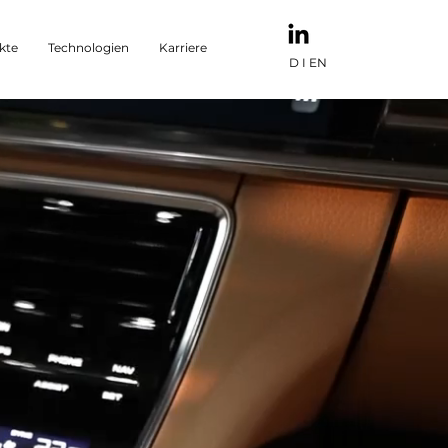
kte
Technologien
Karriere
D
I
EN