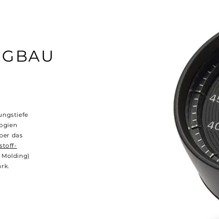
UGBAU
ungstiefe
logien
ber das
stoff-
t Molding)
rk.