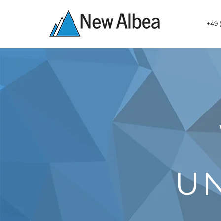
+49 (
UN