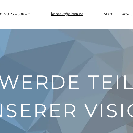
kontakt@albea.de
0) 78 23 – 508 – 0
Start
Produ
WERDE TEI
SERER VIS