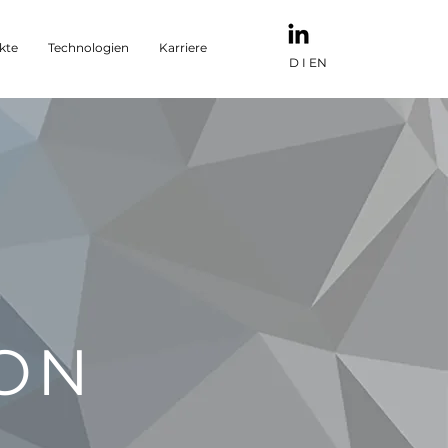
kte
Technologien
Karriere
D
I
EN
L
ION