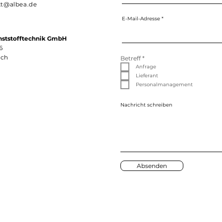
kt@albea.de
E-Mail-Adresse
nststofftechnik GmbH
6
ach
P
Betreff
*
f
Anfrage
l
i
Lieferant
c
Personalmanagement
h
t
f
Nachricht schreiben
e
l
d
Absenden