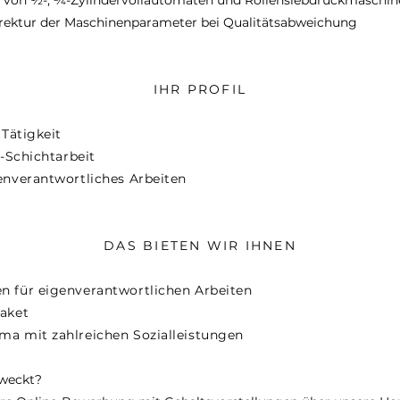
 von 1⁄2-, 3⁄4-Zylindervollautomaten und Rollensiebdruckmaschi
rrektur der Maschinenparameter bei Qualitätsabweichung
IHR PROFIL
 Tätigkeit
3-Schichtarbeit
enverantwortliches Arbeiten
DAS BIETEN WIR IHNEN
 für eigenverantwortlichen Arbeiten
aket
a mit zahlreichen Sozialleistungen
eweckt?